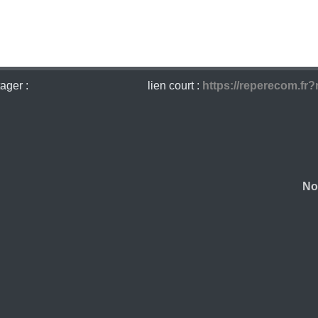
ager :
lien court :
https://reperecom.fr?
No